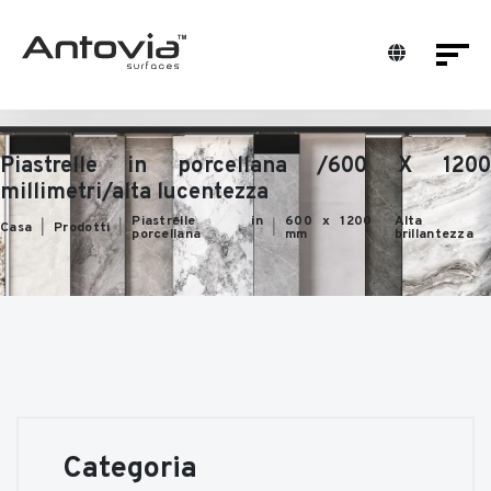
Piastrelle in porcellana /600 X 1200
millimetri/alta lucentezza
Piastrelle in
600 x 1200
Alta
Casa
Prodotti
porcellana
mm
brillantezza
Categoria